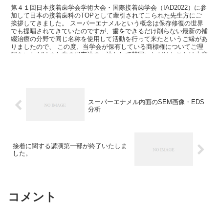
第４１回日本接着歯学会学術大会・国際接着歯学会（IAD2022）に参
加して日本の接着歯科のTOPとして牽引されてこられた先生方にご
挨拶してきました。 スーパーエナメルという概念は保存修復の世界
でも提唱されてきていたのですが、歯をできるだけ削らない最新の補
綴治療の分野で同じ名称を使用して活動を行って来たというご縁があ
りましたので、 この度、当学会が保有している商標権についてご理
解をいただけまた歯の保存法の一法として賛同いただけたことは大変
心強い限りでした。 学会員の皆さまも歯質の保存の意義を重々理解
いただきまして今後の活動に反映していっていただきたいと思いま
す。 敬意を表しまして論文を引用させていただきます。
https://www.jstage.jst.go.jp/article/dmj/advpub/0/advpub_2020-
165/_article/-char/ja/
スーパーエナメル内面のSEM画像・EDS
分析
接着に関する講演第一部が終了いたしま
した。
コメント